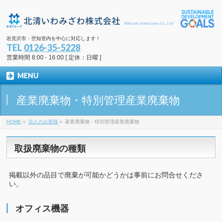
岩見沢市・空知管内を中心に対応します！
TEL
0126-35-5228
営業時間 8:00 - 16:00 [ 定休：日曜 ]
MENU
産業廃棄物・特別管理産業廃棄物
HOME
»
法人のお客様
»
産業廃棄物・特別管理産業廃棄物
取扱廃棄物の種類
掲載以外の品目で廃棄が可能かどうかは事前にお問合せくださ
い。
オフィス機器